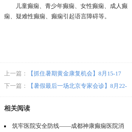
儿童癫痫、青少年癫痫、女性癫痫、成人癫
痫、疑难性癫痫、癫痫引起语言障碍等。
上一篇：
【抓住暑期黄金康复机会】8月15-17
日，首都医科大学附属北京天坛医院杨涛博士空
下一篇：
【暑假最后一场北京专家会诊】8月22-
降成都会诊，速约！
24日，北京大学首钢医院高伟教授亲临成都免费
相关阅读
会诊，助力健康新学
筑牢医院安全防线——成都神康癫痫医院消