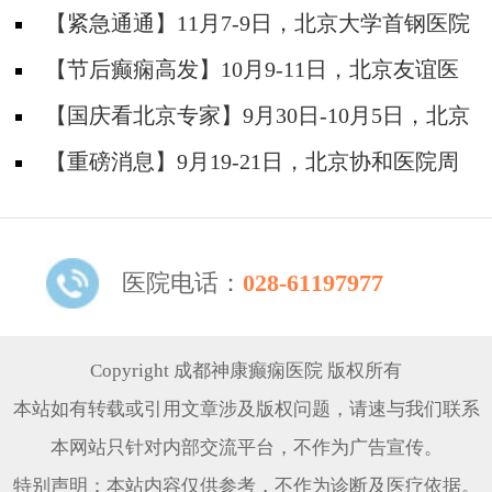
防安全培训纪实
【紧急通通】11月7-9日，北京大学首钢医院
神经内科胡颖教授亲临成都会诊，破解癫痫疑难
【节后癫痫高发】10月9-11日，北京友谊医
院陈葵博士免费会诊+治疗援助，破解癫痫难
【国庆看北京专家】9月30日-10月5日，北京
题！
天坛&首钢医院两大专家蓉城亲诊+癫痫大额救
【重磅消息】9月19-21日，北京协和医院周
助，速约！
祥琴教授成都领衔会诊，共筑全年龄段抗癫防
线！
医院电话：
028-61197977
Copyright 成都神康癫痫医院 版权所有
本站如有转载或引用文章涉及版权问题，请速与我们联系
本网站只针对内部交流平台，不作为广告宣传。
特别声明：本站内容仅供参考，不作为诊断及医疗依据。