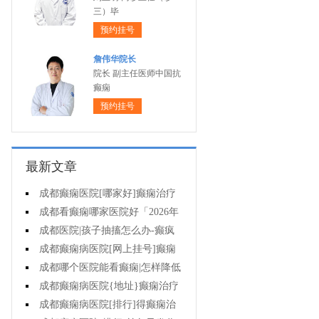
三）毕
预约挂号
詹伟华院长
院长 副主任医师中国抗
癫痫
预约挂号
最新文章
成都癫痫医院[哪家好]癫痫治疗
起来很困难吗?
成都看癫痫哪家医院好「2026年
度公布」为什么有癫痫的病人容易
成都医院|孩子抽搐怎么办-癫疯
猝死?
病病人反复发作的原因是什么?
成都癫痫病医院[网上挂号]癫痫
的治疗要注意什么?
成都哪个医院能看癫痫|怎样降低
癫痫遗传风险?
成都癫痫病医院{地址}癫痫治疗
中为什么还是犯病?
成都癫痫病医院[排行]得癫痫治