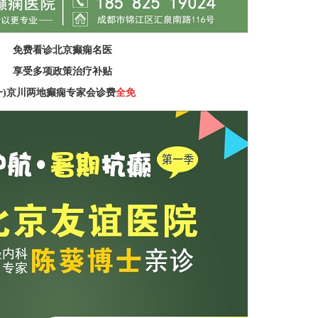
免费看诊北京癫痫名医
享受多项政策治疗补贴
一)京川两地癫痫专家会诊费
全免