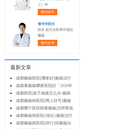
三）毕
预约挂号
詹伟华院长
院长 副主任医师中国抗
癫痫
预约挂号
最新文章
成都癫痫医院[哪家好]癫痫治疗
起来很困难吗?
成都看癫痫哪家医院好「2026年
度公布」为什么有癫痫的病人容易
成都医院|孩子抽搐怎么办-癫疯
猝死?
病病人反复发作的原因是什么?
成都癫痫病医院[网上挂号]癫痫
的治疗要注意什么?
成都哪个医院能看癫痫|怎样降低
癫痫遗传风险?
成都癫痫病医院{地址}癫痫治疗
中为什么还是犯病?
成都癫痫病医院[排行]得癫痫治