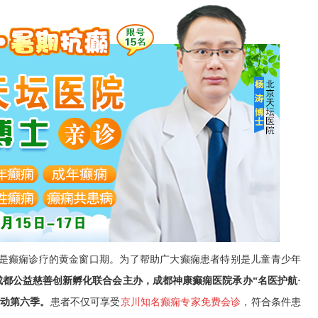
是癫痫诊疗的黄金窗口期。为了帮助广大癫痫患者特别是儿童青少年
成都公益慈善创新孵化联合会
主办，
成都神康癫痫医院
承办
“名医护航·
动
第
六
季
。
患者不仅可享受
京川知名癫痫专家免费会诊
，符合条件患