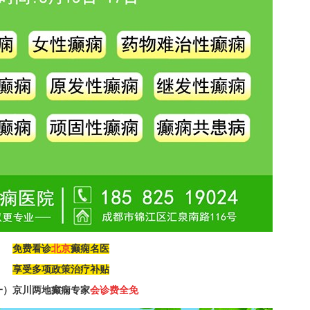
免费看诊
北京
癫痫名医
享受多项政策治疗补贴
一）
京川两地癫痫专家
会诊费全免