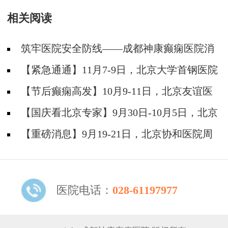
8-10日，北京癫痫名医周立春博士领衔暑期会
相关阅读
诊，速约！
筑牢医院安全防线——成都神康癫痫医院消
防安全培训纪实
【紧急通通】11月7-9日，北京大学首钢医院
神经内科胡颖教授亲临成都会诊，破解癫痫疑难
【节后癫痫高发】10月9-11日，北京友谊医
院陈葵博士免费会诊+治疗援助，破解癫痫难
【国庆看北京专家】9月30日-10月5日，北京
题！
天坛&首钢医院两大专家蓉城亲诊+癫痫大额救
【重磅消息】9月19-21日，北京协和医院周
助，速约！
祥琴教授成都领衔会诊，共筑全年龄段抗癫防
线！
医院电话：
028-61197977