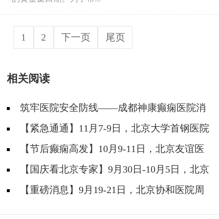
1
2
下一页
尾页
相关阅读
筑牢医院安全防线——成都神康癫痫医院消
防安全培训纪实
【紧急通通】11月7-9日，北京大学首钢医院
神经内科胡颖教授亲临成都会诊，破解癫痫疑难
【节后癫痫高发】10月9-11日，北京友谊医
院陈葵博士免费会诊+治疗援助，破解癫痫难
【国庆看北京专家】9月30日-10月5日，北京
题！
天坛&首钢医院两大专家蓉城亲诊+癫痫大额救
【重磅消息】9月19-21日，北京协和医院周
助，速约！
祥琴教授成都领衔会诊，共筑全年龄段抗癫防