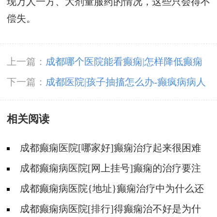
现万人一方、大剂量服药的情况，这些只会得不
偿失。
上一篇：
成都哪个医院能看癫痫|怎样降低癫痫
遗传风险?
下一篇：
成都医院|孩子抽搐怎么办-癫疯病病人
反复发作的原因是什么?
相关阅读
成都癫痫医院[哪家好]癫痫治疗起来很困难
吗?
成都癫痫病医院[网上挂号]癫痫的治疗要注
意什么?
成都癫痫病医院{地址}癫痫治疗中为什么还
是犯病?
成都癫痫病医院[排行]得癫痫治不好是为什