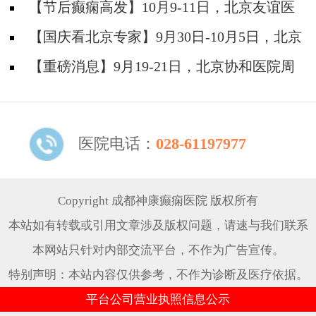
神经内科胡颖教授亲临成都会诊，破解癫痫疑难
【节后癫痫高发】10月9-11日，北京友谊医
院陈葵博士免费会诊+治疗援助，破解癫痫难
【国庆看北京专家】9月30日-10月5日，北京
题！
天坛&首钢医院两大专家蓉城亲诊+癫痫大额救
【重磅消息】9月19-21日，北京协和医院周
助，速约！
祥琴教授成都领衔会诊，共筑全年龄段抗癫防
线！
医院电话：
028-61197977
Copyright 成都神康癫痫医院 版权所有
本站如有转载或引用文章涉及版权问题，请速与我们联系
本网站只针对内部交流平台，不作为广告宣传。
特别声明：本站内容仅供参考，不作为诊断及医疗依据。
平台公司营业执照信息公示