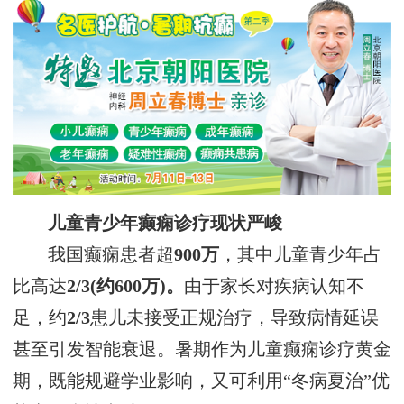
儿童青少年癫痫诊疗现状严峻
我国癫痫患者超
900万
，其中儿童青少年占
比高达
2/3(约600万)。
由于家长对疾病认知不
足，约
2/3
患儿未接受正规治疗，导致病情延误
甚至引发智能衰退。暑期作为儿童癫痫诊疗黄金
期，既能规避学业影响，又可利用“冬病夏治”优