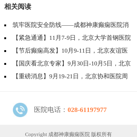
相关阅读
筑牢医院安全防线——成都神康癫痫医院消
防安全培训纪实
【紧急通通】11月7-9日，北京大学首钢医院
神经内科胡颖教授亲临成都会诊，破解癫痫疑难
【节后癫痫高发】10月9-11日，北京友谊医
院陈葵博士免费会诊+治疗援助，破解癫痫难
【国庆看北京专家】9月30日-10月5日，北京
题！
天坛&首钢医院两大专家蓉城亲诊+癫痫大额救
【重磅消息】9月19-21日，北京协和医院周
助，速约！
祥琴教授成都领衔会诊，共筑全年龄段抗癫防
线！
医院电话：
028-61197977
Copyright 成都神康癫痫医院 版权所有