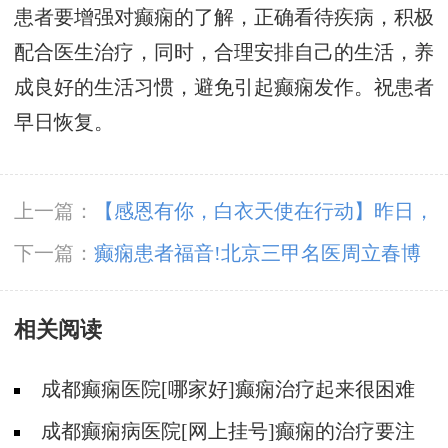
患者要增强对癫痫的了解，正确看待疾病，积极
配合医生治疗，同时，合理安排自己的生活，养
成良好的生活习惯，避免引起癫痫发作。祝患者
早日恢复。
上一篇：
【感恩有你，白衣天使在行动】昨日，
成都神康癫痫医院开展国际护士节户外团建
下一篇：
癫痫患者福音!北京三甲名医周立春博
士领衔会诊团5月23-25日成都亲诊
相关阅读
成都癫痫医院[哪家好]癫痫治疗起来很困难
吗?
成都癫痫病医院[网上挂号]癫痫的治疗要注