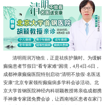
清明雨润万物生，正是祛疾护脑时。为缓解
癫痫患者节假日"看专家难"困境，4月4日-6日，
成都神康癫痫医院特别启动"清明不放假·名医送
安康"北京专家领衔癫痫病多学科会诊活动。北
京大学首钢医院神经内科胡颖教授将亲临成都携
手神康专家团免费会诊，让西南地区患者在家门