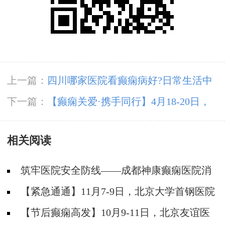
上一篇：
四川哪家医院看癫痫病好?日常生活中
什么会导致患上癫痫病?
下一篇：
【癫痫关爱·携手同行】4月18-20日，
北京知名专家联合多学科会诊，开启康复新篇章
相关阅读
筑牢医院安全防线——成都神康癫痫医院消
防安全培训纪实
【紧急通通】11月7-9日，北京大学首钢医院
神经内科胡颖教授亲临成都会诊，破解癫痫疑难
【节后癫痫高发】10月9-11日，北京友谊医