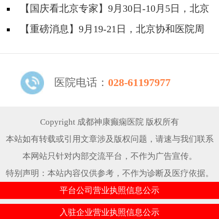
院陈葵博士免费会诊+治疗援助，破解癫痫难
【国庆看北京专家】9月30日-10月5日，北京
题！
天坛&首钢医院两大专家蓉城亲诊+癫痫大额救
【重磅消息】9月19-21日，北京协和医院周
助，速约！
祥琴教授成都领衔会诊，共筑全年龄段抗癫防
线！
医院电话：
028-61197977
Copyright 成都神康癫痫医院 版权所有
本站如有转载或引用文章涉及版权问题，请速与我们联系
本网站只针对内部交流平台，不作为广告宣传。
特别声明：本站内容仅供参考，不作为诊断及医疗依据。
平台公司营业执照信息公示
入驻企业营业执照信息公示