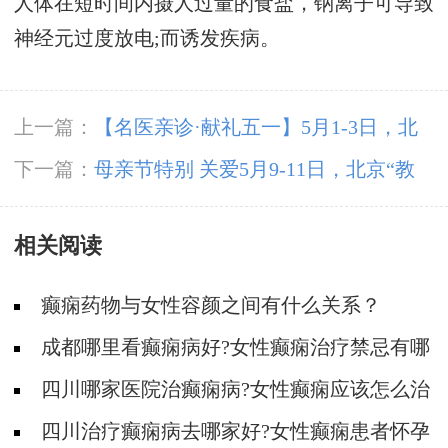
人体在短时间内摄人过量的食盐，钠离子可导致
神经元过度放电;而诱发疾病。
上一篇：
【名医亲诊·献礼五一】5月1-3日，北
京三甲名医空降成都，为癫痫患者带来新希望
下一篇：
母亲节特别 关爱5月9-11日，北京“教
授级”癫痫名医亲临神康，多学科会诊助力患者
相关阅读
重获健康
癫痫药物与女性容颜之间有什么关系？
成都哪里看癫痫病好?女性癫痫治疗禁忌有哪
些?
四川哪家医院治癫痫病?女性癫痫应该怎么治
疗?
四川治疗癫痫病去哪家好?女性癫痫患者怀孕