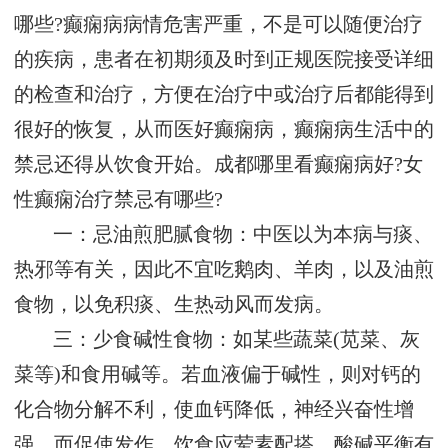
哪些?癫痫病病情危害严重，不是可以随便治疗
的疾病，患者在初期须及时到正规医院接受详细
的检查和治疗，方便在治疗中或治疗后都能得到
很好的恢复，从而医好癫痫病，癫痫病生活中的
禁忌还得从饮食开始。成都哪里看癫痫病好?女
性癫痫治疗禁忌有哪些?
一：忌油煎肥腻食物：中医以为本病与痰、
热邪等有关，因此不宜吃鹅肉、羊肉，以及油煎
食物，以免积痰、生热动风而发病。
三：少食碱性食物：如某些蔬菜(苋菜、灰
菜等)和食用碱等。若血液偏于碱性，则对钙的
化合物分解不利，使血钙降低，神经兴奋性增
强，而促使发作。饮食应荤素配搭，酸碱平衡有