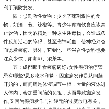
利于预防复发。
四：忌刺激性食物：少吃辛辣刺激性的食
物，如酒、葱、辣椒等。青少年癫痫饮食应该禁
止饮酒，因为酒精是一种原生质毒物，会造成条
件反射活动的障碍，甚至伤神耗血，使神经兴奋
而诱发癫痫。另外，它到他一些兴奋性饮料也要
注意少饮，如咖啡、浓茶等。
五：成都哪里看癫痫病好?女性癫痫治疗禁
忌有哪些?忌多吃水和盐：因癫痫发作是从间脑
开始的，而间脑是体液调节中枢，大量的液体进
人体内，会加重间脑的负担，从而导致癫痫发
作;又因为癫痫发作与神经元的过度放电有关，