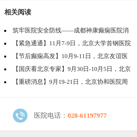
痫疑难
日常应如何护理?
相关阅读
筑牢医院安全防线——成都神康癫痫医院消
防安全培训纪实
【紧急通通】11月7-9日，北京大学首钢医院
神经内科胡颖教授亲临成都会诊，破解癫痫疑难
【节后癫痫高发】10月9-11日，北京友谊医
院陈葵博士免费会诊+治疗援助，破解癫痫难
【国庆看北京专家】9月30日-10月5日，北京
题！
天坛&首钢医院两大专家蓉城亲诊+癫痫大额救
【重磅消息】9月19-21日，北京协和医院周
助，速约！
祥琴教授成都领衔会诊，共筑全年龄段抗癫防
线！
医院电话：
028-61197977