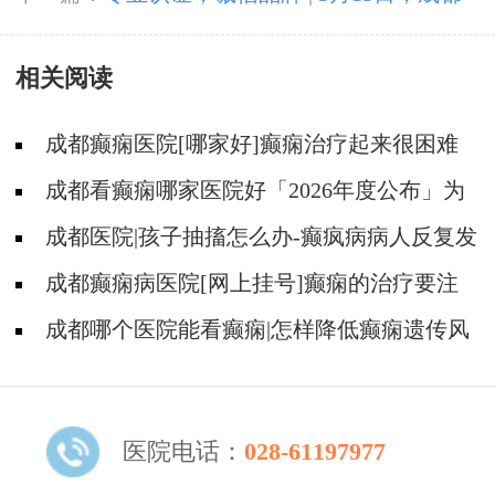
不容错过!
神康癫痫医院荣登消费质量报健康版
相关阅读
成都癫痫医院[哪家好]癫痫治疗起来很困难
吗?
成都看癫痫哪家医院好「2026年度公布」为
什么有癫痫的病人容易猝死?
成都医院|孩子抽搐怎么办-癫疯病病人反复发
作的原因是什么?
成都癫痫病医院[网上挂号]癫痫的治疗要注
意什么?
成都哪个医院能看癫痫|怎样降低癫痫遗传风
险?
医院电话：
028-61197977