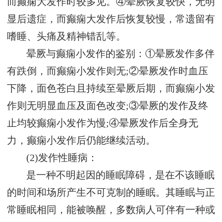
而癫痫大发作时较多见。④晕厥恢复较快，无明
显后遗症，而癫痫大发作后恢复较慢，常遗留有
嗜睡、头痛及精神错乱等。
晕厥与癫痫小发作的鉴别：①晕厥发作多伴
有跌倒，而癫痫小发作则无;②晕厥发作时血压
下降，面色苍白且持续至晕厥后期，而癫痫小发
作则无明显血压及面色改变;③晕厥的发作及终
止均较癫痫小发作为慢;④晕厥发作后全身无
力，癫痫小发作后仍能继续活动。
(2)发作性睡病：
是一种不明起因的睡眠障碍，是在不该睡眠
的时间和场所产生不可克制的睡眠。其睡眠与正
常睡眠相同，能被唤醒，多数病人可伴有一种或