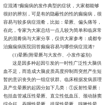
症混淆?癫痫病的发作典型的症状，大家都能够
很好的辨别，可是有的隐蔽性的性的癫痫病，很
容易与较多病症混肴，比如：晕厥、偏头痛等，
在此，专家为大家总结一点儿较为简单和临床常
见的混肴病与大家分享，仅供大家参考：成都专
治癫痫病医院回答癫痫容易与哪些病症混淆?
(1)晕厥(附晕厥与大发作、小发作鉴别)
这是因多种起因引发的一时性广泛性大脑供
血不足，而造成大脑皮质高度抑制而突然产生短
暂的意识丧失的一组症状群。临床根据发病原理
及产生晕厥的起因分如下几类：①反射性晕厥：
包括血管减压性晕厥、直立性低血压、颈动脉窦
综合征、吞咽性晕厥、排尿性晕厥、咳嗽性晕