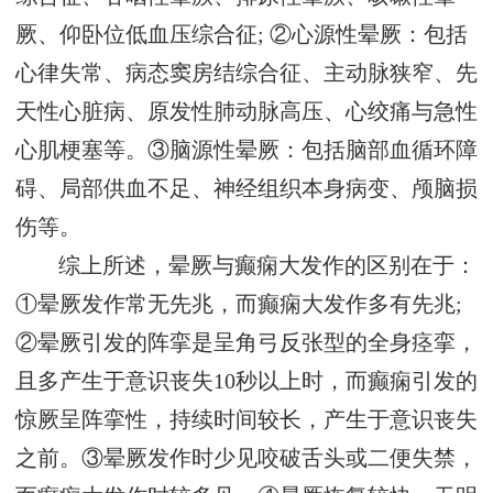
厥、仰卧位低血压综合征; ②心源性晕厥：包括
心律失常、病态窦房结综合征、主动脉狭窄、先
天性心脏病、原发性肺动脉高压、心绞痛与急性
心肌梗塞等。③脑源性晕厥：包括脑部血循环障
碍、局部供血不足、神经组织本身病变、颅脑损
伤等。
综上所述，晕厥与癫痫大发作的区别在于：
①晕厥发作常无先兆，而癫痫大发作多有先兆;
②晕厥引发的阵挛是呈角弓反张型的全身痉挛，
且多产生于意识丧失10秒以上时，而癫痫引发的
惊厥呈阵挛性，持续时间较长，产生于意识丧失
之前。③晕厥发作时少见咬破舌头或二便失禁，