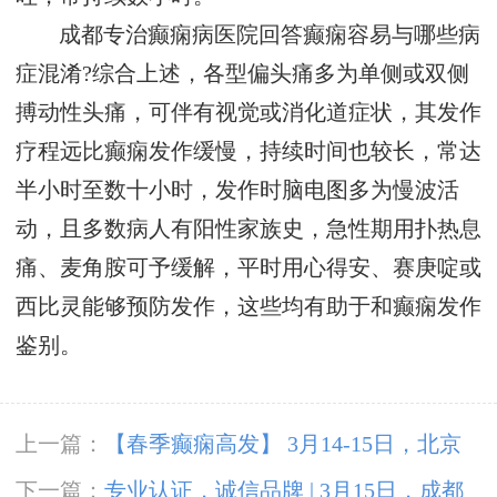
成都专治癫痫病医院回答癫痫容易与哪些病
症混淆?综合上述，各型偏头痛多为单侧或双侧
搏动性头痛，可伴有视觉或消化道症状，其发作
疗程远比癫痫发作缓慢，持续时间也较长，常达
半小时至数十小时，发作时脑电图多为慢波活
动，且多数病人有阳性家族史，急性期用扑热息
痛、麦角胺可予缓解，平时用心得安、赛庚啶或
西比灵能够预防发作，这些均有助于和癫痫发作
鉴别。
上一篇：
【春季癫痫高发】 3月14-15日，北京
三甲“博士级”大咖陈葵教授亲临成都免费会诊，
下一篇：
专业认证，诚信品牌 | 3月15日，成都