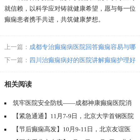
就信赖，以科学应对铸就健康希望，愿与每一位
癫痫患者携手共进，共筑健康梦想。
上一篇：
成都专治癫痫病医院回答癫痫容易与哪
些病症混淆?
下一篇：
四川治癫痫病好的医院讲解癫痫护理好
方法有哪些?
相关阅读
筑牢医院安全防线——成都神康癫痫医院消
防安全培训纪实
【紧急通通】11月7-9日，北京大学首钢医院
神经内科胡颖教授亲临成都会诊，破解癫痫疑难
【节后癫痫高发】10月9-11日，北京友谊医