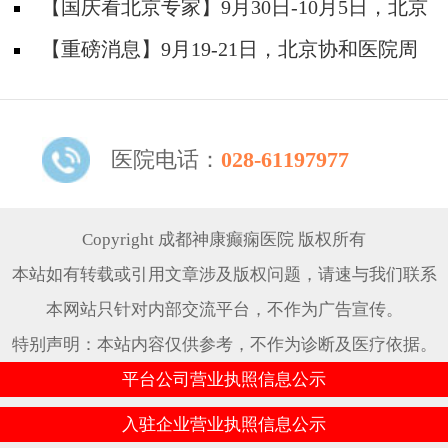
院陈葵博士免费会诊+治疗援助，破解癫痫难
【国庆看北京专家】9月30日-10月5日，北京
题！
天坛&首钢医院两大专家蓉城亲诊+癫痫大额救
【重磅消息】9月19-21日，北京协和医院周
助，速约！
祥琴教授成都领衔会诊，共筑全年龄段抗癫防
线！
医院电话：
028-61197977
Copyright 成都神康癫痫医院 版权所有
本站如有转载或引用文章涉及版权问题，请速与我们联系
本网站只针对内部交流平台，不作为广告宣传。
特别声明：本站内容仅供参考，不作为诊断及医疗依据。
平台公司营业执照信息公示
入驻企业营业执照信息公示