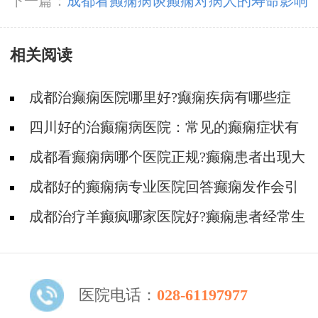
搐怎么回事
下一篇：
成都看癫痫病谈癫痫对病人的寿命影响
相关阅读
成都治癫痫医院哪里好?癫痫疾病有哪些症
状?
四川好的治癫痫病医院：常见的癫痫症状有
哪些?
成都看癫痫病哪个医院正规?癫痫患者出现大
发作怎么办?
成都好的癫痫病专业医院回答癫痫发作会引
起胸闷吗?
成都治疗羊癫疯哪家医院好?癫痫患者经常生
气会加重癫痫吗?
医院电话：
028-61197977