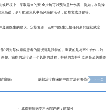
活动或环境中，采取适当的安 全措施可以预防意外伤害。例如，在洗澡
避免高处，尽可能避免从事高风险的活动，如攀岩或驾驶等。
系，并遵循医生的建议。定期复诊，及时向医生汇报任何新的症状或变
发作?因为每位癫痫患者的情况都是独特的。重要的是与医生合作，制
行调整。癫痫的治疗是一个长期的过程，持续的支持和监测是至关重要
防癫痫?
成都治疗癫痫的中医方法有哪些?
下一页
成都癫痫病专科医院详解：眩晕性