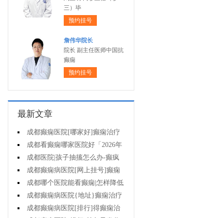
三）毕
预约挂号
詹伟华院长
院长 副主任医师中国抗
癫痫
预约挂号
最新文章
成都癫痫医院[哪家好]癫痫治疗
起来很困难吗?
成都看癫痫哪家医院好「2026年
度公布」为什么有癫痫的病人容易
成都医院|孩子抽搐怎么办-癫疯
猝死?
病病人反复发作的原因是什么?
成都癫痫病医院[网上挂号]癫痫
的治疗要注意什么?
成都哪个医院能看癫痫|怎样降低
癫痫遗传风险?
成都癫痫病医院{地址}癫痫治疗
中为什么还是犯病?
成都癫痫病医院[排行]得癫痫治