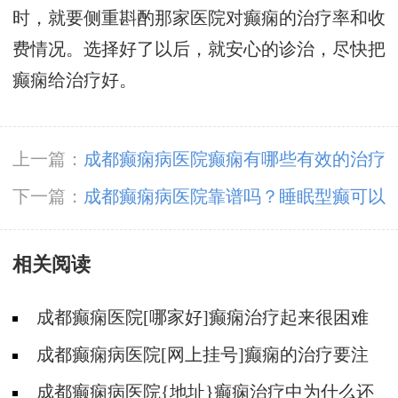
时，就要侧重斟酌那家医院对癫痫的治疗率和收
费情况。选择好了以后，就安心的诊治，尽快把
癫痫给治疗好。
上一篇：
成都癫痫病医院癫痫有哪些有效的治疗
方法？
下一篇：
成都癫痫病医院靠谱吗？睡眠型癫可以
治吗？
相关阅读
成都癫痫医院[哪家好]癫痫治疗起来很困难
吗?
成都癫痫病医院[网上挂号]癫痫的治疗要注
意什么?
成都癫痫病医院{地址}癫痫治疗中为什么还