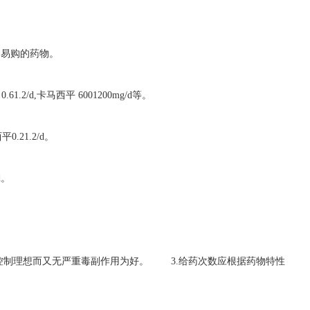
和易购的药物。
1.2/d,卡马西平 6001200mg/d等。
.21.2/d。
d。
作控制理想而又无严重毒副作用为好。 3.给药次数应根据药物特性