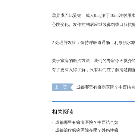
②异戊巴比妥钠 成人0.5g溶于10ml注射用
心跳变化。发作控制后应继续鼻饲或口服抗
2.处理并发症：保持呼吸道通畅，利尿脱水
关于癫痫的医治方法，我们的专家今天就介
有了更深入得了解，只有我们在了解清楚癫
上一页
成都哪里有癫痫医院？中西结
癫痫呢?
相关阅读
成都哪里有癫痫医院？中西结合如
成都治疗癫痫医院在哪？外伤性癫