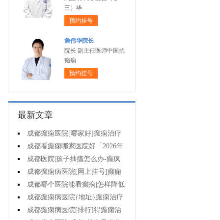
三）毕
预约挂号
詹伟华院长
院长 副主任医师中国抗
癫痫
预约挂号
最新文章
成都癫痫医院[哪家好]癫痫治疗
起来很困难吗?
成都看癫痫哪家医院好「2026年
度公布」为什么有癫痫的病人容易
成都医院|孩子抽搐怎么办-癫疯
猝死?
病病人反复发作的原因是什么?
成都癫痫病医院[网上挂号]癫痫
的治疗要注意什么?
成都哪个医院能看癫痫|怎样降低
癫痫遗传风险?
成都癫痫病医院{地址}癫痫治疗
中为什么还是犯病?
成都癫痫病医院[排行]得癫痫治