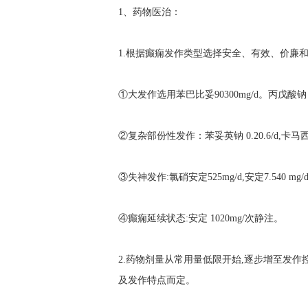
1、药物医治：
1.根据癫痫发作类型选择安全、有效、价廉
①大发作选用苯巴比妥90300mg/d。丙戊酸钠 0.6
②复杂部份性发作：苯妥英钠 0.20.6/d,卡马西平0
③失神发作:氯硝安定525mg/d,安定7.540 mg/
④癫痫延续状态:安定 1020mg/次静注。
2.药物剂量从常用量低限开始,逐步增至发
及发作特点而定。