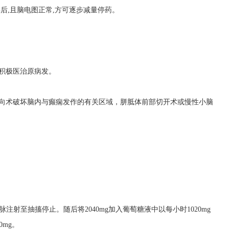
年后,且脑电图正常,方可逐步减量停药。
积极医治原病发。
定向术破坏脑内与癫痫发作的有关区域，胼胝体前部切开术或慢性小脑
g,缓慢静脉注射至抽搐停止。随后将2040mg加入葡萄糖液中以每小时1020mg
0mg。