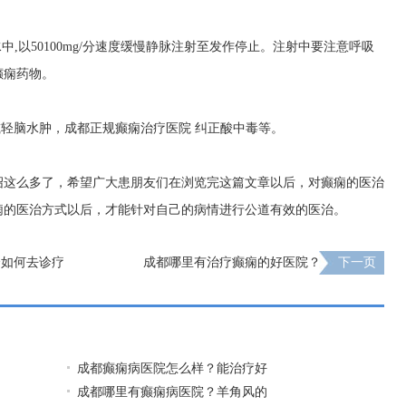
水中,以50100mg/分速度缓慢静脉注射至发作停止。注射中要注意呼吸
癫痫药物。
减轻脑水肿，
成都正规癫痫治疗医院
纠正酸中毒等。
绍这么多了，希望广大患朋友们在浏览完这篇文章以后，对癫痫的医治
痫的医治方式以后，才能针对自己的病情进行公道有效的医治。
合如何去诊疗
成都哪里有治疗癫痫的好医院？
下一页
成都癫痫病医院怎么样？能治疗好
成都哪里有癫痫病医院？羊角风的