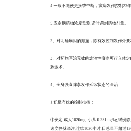
4.一般不随便更换或中断，癫痫发作控制23
5.应定期药物浓度监测,适时调剂药物剂量。
2、对明确病因的癫痫，除有效控制发作外要
3、对药物医治无效的难治性癫痫可行立体
刺激术。
4、全身强直阵挛发作延续状态的医治
1.积极有效的控制抽搐：
①安定,成人1020mg, 小儿 0.251mg/k
速度静脉滴注,连续1020小时,日总量不超过12