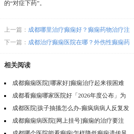
的“对症下药”。
上一篇：
成都哪里治疗癫痫好？癫痫药物治疗注
意事项。
下一篇：
成都治疗癫痫医院在哪？外伤性癫痫药
物的治疗原则
相关阅读
成都癫痫医院[哪家好]癫痫治疗起来很困难
吗?
成都看癫痫哪家医院好「2026年度公布」为
什么有癫痫的病人容易猝死?
成都医院|孩子抽搐怎么办-癫疯病病人反复发
作的原因是什么?
成都癫痫病医院[网上挂号]癫痫的治疗要注
意什么?
成都哪个医院能看癫痫|怎样降低癫痫遗传风