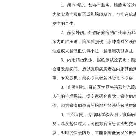
1、颅内感染。如各个脑炎、脑膜炎等
为脑实质内瘢痕形成和脑膜粘连，也能造成
发症的产生。
2、颅脑外伤。外伤后癫痫的产生率为0.
颅内血肿压迫，脑实质损伤后水肿造成的颅
缩造成大脑供血供氧不足，脑细胞功能紊乱
3、内用药物刺激。据临床试验表明：
会引发癫痫病。所以癫痫病患者在内服其他
重。专家意见：癫痫病患者若感染其他病症
3、光照刺激。目前医学界将强烈的光
人们的神经系统。据专家研究察觉：癫痫病
作。因为癫痫病患者的脑部神经系统敏感脆
3、气候刺激。据临床试验表明：癫痫
测，温度起伏过大，可使癫痫病患者冷热交
换，即时的保暖防寒，才能够降低病发的概