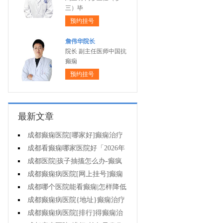
三）毕
预约挂号
詹伟华院长
院长 副主任医师中国抗
癫痫
预约挂号
最新文章
成都癫痫医院[哪家好]癫痫治疗
起来很困难吗?
成都看癫痫哪家医院好「2026年
度公布」为什么有癫痫的病人容易
成都医院|孩子抽搐怎么办-癫疯
猝死?
病病人反复发作的原因是什么?
成都癫痫病医院[网上挂号]癫痫
的治疗要注意什么?
成都哪个医院能看癫痫|怎样降低
癫痫遗传风险?
成都癫痫病医院{地址}癫痫治疗
中为什么还是犯病?
成都癫痫病医院[排行]得癫痫治