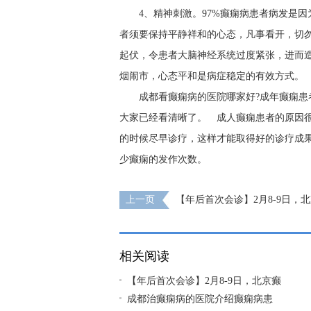
4、精神刺激。97%癫痫病患者病发是
者须要保持平静祥和的心态，凡事看开，切
起伏，令患者大脑神经系统过度紧张，进而
烟闹市，心态平和是病症稳定的有效方式。
成都看癫痫病的医院哪家好?成年癫痫患
大家已经看清晰了。 成人癫痫患者的原因
的时候尽早诊疗，这样才能取得好的诊疗成
少癫痫的发作次数。
上一页
【年后首次会诊】2月8-9日，
亲临成都会诊，切莫错过！
相关阅读
【年后首次会诊】2月8-9日，北京癫
成都治癫痫病的医院介绍癫痫病患