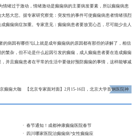
因为情绪过于激动，情绪激动是癫痫病的主要病发要素，所以癫痫病患
勿大怒大悲。据专家研究察觉：突发性的事件可使癫痫病患者情绪强烈
造成癫痫病症加重。专家意见：癫痫病患者要放宽心态，尽可能少去人
者的病因有哪些?以上就是成年癫痫病的原因都有那些的讲解了，相信
很的繁杂，但不论是什么起因引发的癫痫，成人癫痫患者要在造成癫痫
果，并且癫痫患者在平常的生活中要做好预防癫痫的事情，这样能够减
北京癫痫大咖
【北京专家面对面】2月15-16日，北京大学首钢医院神
经内科胡颖教授亲临成都免费会诊，莫错过!
下一页
春节通知！成都神康癫痫医院春节
四川哪家医院治癫痫病?女性癫痫应