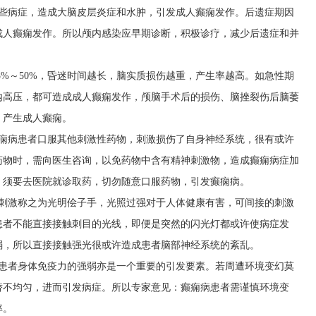
这些病症，造成大脑皮层炎症和水肿，引发成人癫痫发作。后遗症期因
成人癫痫发作。所以颅内感染应早期诊断，积极诊疗，减少后遗症和并
5%～50%，昏迷时间越长，脑实质损伤越重，产生率越高。如急性期
内高压，都可造成成人癫痫发作，颅脑手术后的损伤、脑挫裂伤后脑萎
，产生成人癫痫。
癫痫病患者口服其他刺激性药物，刺激损伤了自身神经系统，很有或许
药物时，需向医生咨询，以免药物中含有精神刺激物，造成癫痫病症加
，须要去医院就诊取药，切勿随意口服药物，引发癫痫病。
照刺激称之为光明侩子手，光照过强对于人体健康有害，可间接的刺激
患者不能直接接触刺目的光线，即便是突然的闪光灯都或许使病症发
弱，所以直接接触强光很或许造成患者脑部神经系统的紊乱。
病患者身体免疫力的强弱亦是一个重要的引发要素。若周遭环境变幻莫
替不均匀，进而引发病症。所以专家意见：癫痫病患者需谨慎环境变
率。