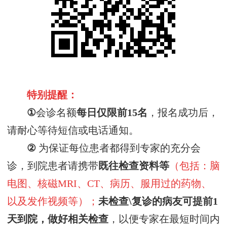
特别提醒
：
①
会诊名额
每日仅
限前
15名
，报名成功后，
请耐心等待短信或电话通知。
②
为保证每位患者都得到专家的充分会
诊，到院患者请携带
既往
检查资料
等
（包括：脑
电图、核磁
MRI、CT、病历、服用过的药物、
以及发作视频等）
；
未检查
\复诊
的病友可提前1
天到院，做好相关检查
，以便专家在最短时间内