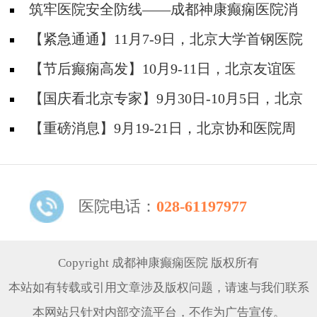
筑牢医院安全防线——成都神康癫痫医院消
防安全培训纪实
【紧急通通】11月7-9日，北京大学首钢医院
神经内科胡颖教授亲临成都会诊，破解癫痫疑难
【节后癫痫高发】10月9-11日，北京友谊医
院陈葵博士免费会诊+治疗援助，破解癫痫难
【国庆看北京专家】9月30日-10月5日，北京
题！
天坛&首钢医院两大专家蓉城亲诊+癫痫大额救
【重磅消息】9月19-21日，北京协和医院周
助，速约！
祥琴教授成都领衔会诊，共筑全年龄段抗癫防
线！
医院电话：
028-61197977
Copyright 成都神康癫痫医院 版权所有
本站如有转载或引用文章涉及版权问题，请速与我们联系
本网站只针对内部交流平台，不作为广告宣传。