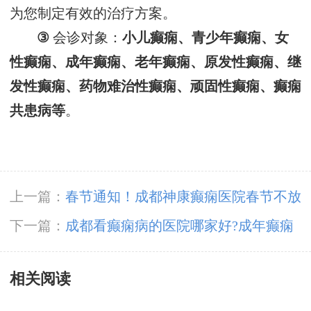
为您制定有效的治疗方案。
③
会诊对象：
小儿癫痫、青少年癫痫、女
性癫痫、成年癫痫、老年癫痫、原发性癫痫、继
发性癫痫、药物难治性癫痫、顽固性癫痫、癫痫
共患病等
。
上一篇：
春节通知！成都神康癫痫医院春节不放
假，正常接诊!
下一篇：
成都看癫痫病的医院哪家好?成年癫痫
患者的病因有哪些?
相关阅读