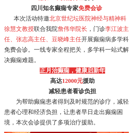
四川知名癫痫专家
免费会诊
本次活动特邀
北京世纪坛医院神经与精神科
徐慧文
教授
联合我院
詹伟华院长
，门诊
李江波主
任、张志高主任、豆晓峰主任
开展癫痫病多学科
免费会诊。一线专家全程把关，多学科一站式解
决癫痫难题。
正月治癫痫
，
健康启新年
高达
12000元
援助
减轻患者看诊负担
为帮助癫痫患者得到及时规范的诊疗，减轻
患者心理和经济负担，让患者早日走出癫痫困
境，本次会诊提供了多项治疗援助。