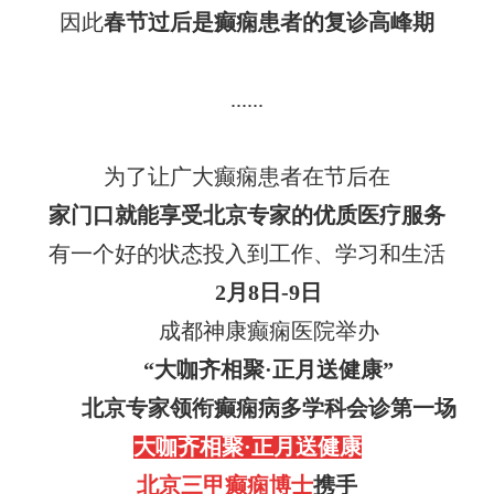
因此
春节过后是癫痫患者的复诊高峰期
......
为了让广大癫痫患者在节后在
家门口
就能
享受北京
专家
的优质医疗服务
有一个好的状态投入到工作、学习和生活
2月
8
日-
9
日
成都神康癫痫医院举办
“
大咖
齐相聚·正月送健康
”
北京专家领衔
癫痫病多学科会诊
第一场
大咖齐相聚
·正月送健康
北京三甲癫痫博士
携手