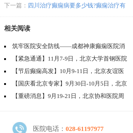
的哪些药物好?
下一篇：
四川治疗癫痫病要多少钱?癫痫治疗有
哪些常识?
相关阅读
筑牢医院安全防线——成都神康癫痫医院消
防安全培训纪实
【紧急通通】11月7-9日，北京大学首钢医院
神经内科胡颖教授亲临成都会诊，破解癫痫疑难
【节后癫痫高发】10月9-11日，北京友谊医
院陈葵博士免费会诊+治疗援助，破解癫痫难
【国庆看北京专家】9月30日-10月5日，北京
题！
天坛&首钢医院两大专家蓉城亲诊+癫痫大额救
【重磅消息】9月19-21日，北京协和医院周
助，速约！
祥琴教授成都领衔会诊，共筑全年龄段抗癫防
线！
医院电话：
028-61197977