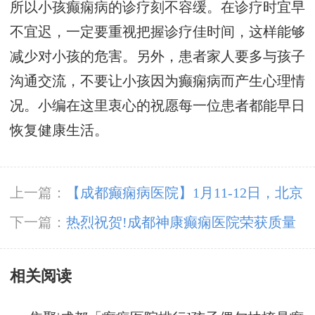
所以小孩癫痫病的诊疗刻不容缓。在诊疗时宜早
不宜迟，一定要重视把握诊疗佳时间，这样能够
减少对小孩的危害。另外，患者家人要多与孩子
沟通交流，不要让小孩因为癫痫病而产生心理情
况。小编在这里衷心的祝愿每一位患者都能早日
恢复健康生活。
上一篇：
【成都癫痫病医院】1月11-12日，北京
三甲知名专家高伟博士亲临神康会诊，一站式解
下一篇：
热烈祝贺!成都神康癫痫医院荣获质量
决癫痫难题!
榜样-“2024年度·医疗质量信誉双优示范医院”
相关阅读