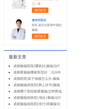
三）毕
预约挂号
詹伟华院长
院长 副主任医师中国抗
癫痫
预约挂号
最新文章
成都癫痫医院[哪家好]癫痫治疗
起来很困难吗?
成都看癫痫哪家医院好「2026年
度公布」为什么有癫痫的病人容易
成都医院|孩子抽搐怎么办-癫疯
猝死?
病病人反复发作的原因是什么?
成都癫痫病医院[网上挂号]癫痫
的治疗要注意什么?
成都哪个医院能看癫痫|怎样降低
癫痫遗传风险?
成都癫痫病医院{地址}癫痫治疗
中为什么还是犯病?
成都癫痫病医院[排行]得癫痫治