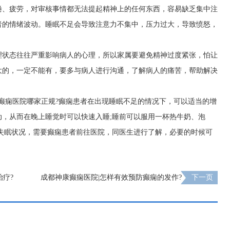
倦、疲劳，对审核事情都无法提起精神上的任何东西，容易缺乏集中注
者的情绪波动。睡眠不足会导致注意力不集中，压力过大，导致愤怒，
理状态往往严重影响病人的心理，所以家属要避免精神过度紧张，怕让
大的，一定不能有，要多与病人进行沟通，了解病人的痛苦，帮助解决
癫痫医院哪家正规?癫痫患者在出现睡眠不足的情况下，可以适当的增
，从而在晚上睡觉时可以快速入睡;睡前可以服用一杯热牛奶、泡
失眠状况，需要癫痫患者前往医院，同医生进行了解，必要的时候可
疗?
成都神康癫痫医院|怎样有效预防癫痫的发作?
下一页