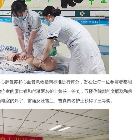
HA)心肺复苏和心血管急救指南标准进行评分，旨在让每一位参赛者都能
治疗室的廖仁睿和付琳两名护士荣获一等奖，五楼住院部的文聪聪和熊
脑电室的郑宇、雷潇及汪雪兰、吉真四名护士获得了三等奖。