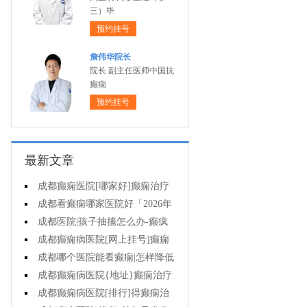
三）毕
预约挂号
詹伟华院长
院长 副主任医师中国抗
癫痫
预约挂号
最新文章
成都癫痫医院[哪家好]癫痫治疗
起来很困难吗?
成都看癫痫哪家医院好「2026年
度公布」为什么有癫痫的病人容易
成都医院|孩子抽搐怎么办-癫疯
猝死?
病病人反复发作的原因是什么?
成都癫痫病医院[网上挂号]癫痫
的治疗要注意什么?
成都哪个医院能看癫痫|怎样降低
癫痫遗传风险?
成都癫痫病医院{地址}癫痫治疗
中为什么还是犯病?
成都癫痫病医院[排行]得癫痫治