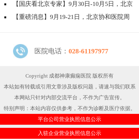
院陈葵博士免费会诊+治疗援助，破解癫痫难
【国庆看北京专家】9月30日-10月5日，北京
题！
天坛&首钢医院两大专家蓉城亲诊+癫痫大额救
【重磅消息】9月19-21日，北京协和医院周
助，速约！
祥琴教授成都领衔会诊，共筑全年龄段抗癫防
线！
医院电话：
028-61197977
Copyright 成都神康癫痫医院 版权所有
本站如有转载或引用文章涉及版权问题，请速与我们联系
本网站只针对内部交流平台，不作为广告宣传。
特别声明：本站内容仅供参考，不作为诊断及医疗依据。
平台公司营业执照信息公示
入驻企业营业执照信息公示