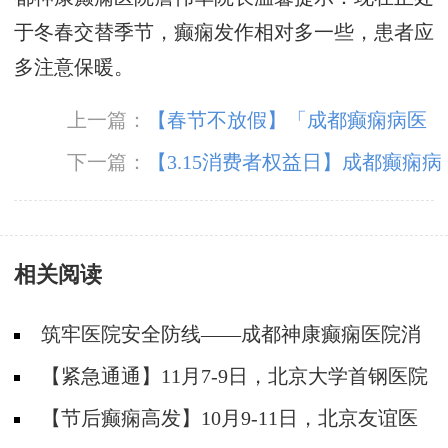
于冬春交替季节，癫痫发作相对多一些，患者应
多注意保暖。
上一篇：
【春节不放假】「成都癫痫病医
院」成都神康癫痫医院春节期间正常接诊，温暖
下一篇：
【3.15消费者权益日】成都癫痫病
坚守只为守护您的健康！
医院严把医疗质量关，坚守诚信医疗
相关阅读
筑牢医院安全防线——成都神康癫痫医院消
防安全培训纪实
【紧急通通】11月7-9日，北京大学首钢医院
神经内科胡颖教授亲临成都会诊，破解癫痫疑难
【节后癫痫高发】10月9-11日，北京友谊医