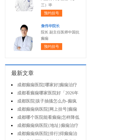
三）毕
预约挂号
詹伟华院长
院长 副主任医师中国抗
癫痫
预约挂号
最新文章
成都癫痫医院[哪家好]癫痫治疗
起来很困难吗?
成都看癫痫哪家医院好「2026年
度公布」为什么有癫痫的病人容易
成都医院|孩子抽搐怎么办-癫疯
猝死?
病病人反复发作的原因是什么?
成都癫痫病医院[网上挂号]癫痫
的治疗要注意什么?
成都哪个医院能看癫痫|怎样降低
癫痫遗传风险?
成都癫痫病医院{地址}癫痫治疗
中为什么还是犯病?
成都癫痫病医院[排行]得癫痫治