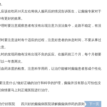
物。
应该在吃药10天左右将病人服药后的情况告诉医生，让癫痫专家对于
够有更好的效果。
护理时要注意观察患者有没有出现注意力没法集中，走路不稳定，有没
理时要注意这时有个适应的过程，注意好患者的休息时间，不要从事过
注意。
及时的发现药物有没有出现不良的反应。在服药前三个月，每个月都要
可以一年查两次。
重血药浓度的检查。注意科学用药，让治疗能够对癫痫患者形成个性化
要注意什么?做好正确的治疗和科学的护理，癫痫并没有那么可怕也没
误病情要马上到正规医院进行治疗。
治疗好医院
四川好的癫痫病医院讲解癫痫病停药的原则
下一页