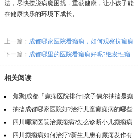
法，尽快摆脱病魔困扰，重获健康，让小孩子能
在健康快乐的环境下成长。
上一篇：
成都哪家医院看癫痫，如何观察抗癫痫
药物不良反应?
下一篇：
成都哪里的医院看癫痫好呢?继发性癫
痫如何诊断?
相关阅读
焦聚|成都「癫痫医院排行]孩子偶尔抽搐是癫
痫吗?
抽搐成都哪家医院好?治疗儿童癫痫病的哪些
药物好?
四川哪家医院治癫痫病?怎么诊断小儿癫痫病
科学?
四川癫痫病如何治疗?新生儿患有癫痫发作有