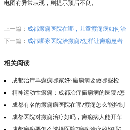
电图有异常表现，则提示预后不良。
上一篇：
成都癫痫医院在哪，儿童癫痫病如何治
疗效果才会好?
下一篇：
成都哪家医院治癫痫?怎样让癫痫患者
融入社会?
相关阅读
成都治疗羊癫疯哪家好?癫痫病要做哪些检
查?
精神运动性癫痫：成都冶疗癫痫病的医院?怎
么区分癫痫类型
​成都有名的癫痫病医院在哪?癫痫怎么能控制
住?
​成都医院对癫痫治疗好吗，癫痫病人能开车
吗?
​成都癫痫要怎么选择医院?癫痫治疗的好吗?