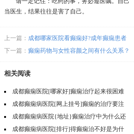
请一定记住：吃药的事，务必遵医嘱。自己
当医生，结果往往是害了自己。
上一篇：
成都哪家医院看癫痫好?成年癫痫患者
日常应如何护理?
下一篇：
癫痫药物与女性容颜之间有什么关系？
相关阅读
成都癫痫医院[哪家好]癫痫治疗起来很困难
吗?
成都癫痫病医院[网上挂号]癫痫的治疗要注
意什么?
成都癫痫病医院{地址}癫痫治疗中为什么还
是犯病?
成都癫痫病医院[排行]得癫痫治不好是为什