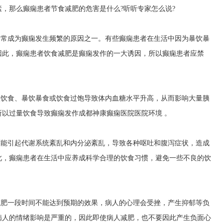
，那么癫痫患者节食减肥的危害是什么?听听专家怎么说?
常常成为癫痫发生频繁的原因之一。有些癫痫患者在生活中因为暴饮暴
因此，癫痫患者饮食减肥是癫痫发作的一大诱因，所以癫痫患者应禁
意饮食、暴饮暴食或饮食过饱导致体内血糖水平升高，从而影响大量胰
所以过量饮食导致癫痫发作
成都神康癫痫医院医院环境
。
可能引起代谢系统紊乱和内分泌紊乱，导致各种呕吐和腹泻症状，造成
此，癫痫患者在生活中应养成科学合理的饮食习惯，避免一些不良的饮
减肥一段时间不能达到预期的效果，病人的心理会受挫，产生抑郁等负
病人的情绪影响是严重的，因此即使病人减肥，也不要因此产生负面心