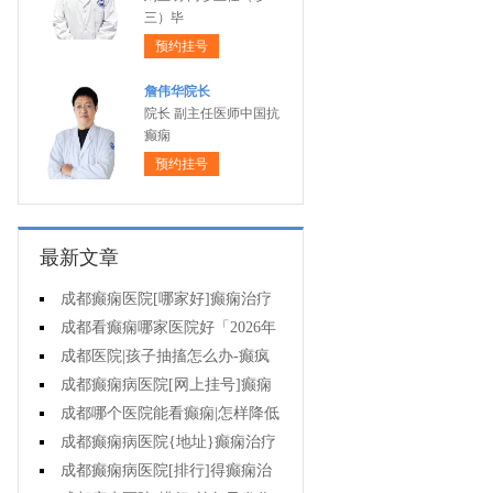
三）毕
预约挂号
詹伟华院长
院长 副主任医师中国抗
癫痫
预约挂号
最新文章
成都癫痫医院[哪家好]癫痫治疗
起来很困难吗?
成都看癫痫哪家医院好「2026年
度公布」为什么有癫痫的病人容易
成都医院|孩子抽搐怎么办-癫疯
猝死?
病病人反复发作的原因是什么?
成都癫痫病医院[网上挂号]癫痫
的治疗要注意什么?
成都哪个医院能看癫痫|怎样降低
癫痫遗传风险?
成都癫痫病医院{地址}癫痫治疗
中为什么还是犯病?
成都癫痫病医院[排行]得癫痫治