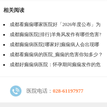
际接轨，我院专家研究报告第三次荣登国际医学
相关阅读
杂志
成都看癫痫哪家医院好「2026年度公布」为
什么有癫痫的病人容易猝死?
成都癫痫医院[排行]羊角风发作有哪些危害?
成都癫痫病医院[哪家好]癫痫病人会出现哪
些异常?
成都看癫痫病的医院_癫痫的危害你知多少？
成都好癫痫病医院：怀孕期间癫痫发作的危
害
医院电话：
028-61197977