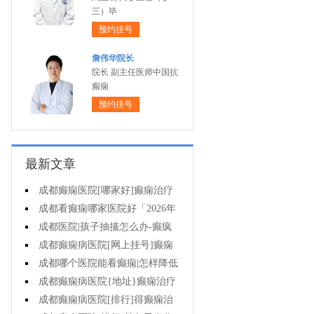
三）毕
预约挂号
詹伟华院长
院长 副主任医师中国抗
癫痫
预约挂号
最新文章
成都癫痫医院[哪家好]癫痫治疗
起来很困难吗?
成都看癫痫哪家医院好「2026年
度公布」为什么有癫痫的病人容易
成都医院|孩子抽搐怎么办-癫疯
猝死?
病病人反复发作的原因是什么?
成都癫痫病医院[网上挂号]癫痫
的治疗要注意什么?
成都哪个医院能看癫痫|怎样降低
癫痫遗传风险?
成都癫痫病医院{地址}癫痫治疗
中为什么还是犯病?
成都癫痫病医院[排行]得癫痫治