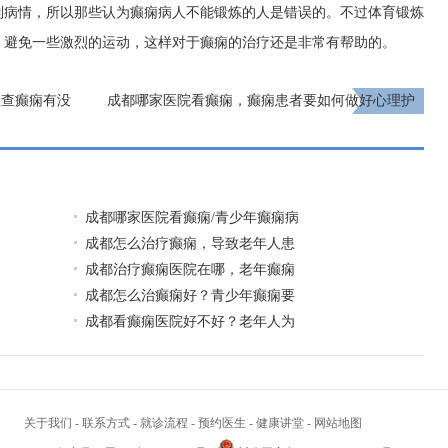
制病情，所以那些认为癫痫病人不能锻炼的人是错误的。不过体育锻炼
，避免一些激烈的运动，这样对于癫痫的治疗还是非常有帮助的。
检查癫痫有没
成都哪家医院看癫痫，癫痫患者要如何做好心理护
理?
下一页
成都哪家医院看癫痫/青少年癫痫病
成都怎么治疗癫痫，导致老年人患
成都治疗癫痫医院在哪，老年癫痫
成都怎么治癫痫好？青少年癫痫要
成都看癫痫医院好不好？老年人为
关于我们
-
联系方式
-
就诊流程
-
预约医生
-
健康讲堂
-
网站地图