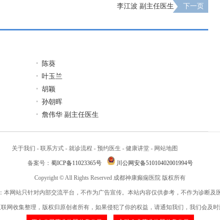
李江波 副主任医生
下一页
陈葵
叶玉兰
胡颖
孙朝晖
詹伟华 副主任医生
关于我们
-
联系方式
-
就诊流程
-
预约医生
-
健康讲堂
-
网站地图
备案号：
蜀ICP备11023365号
川公网安备51010402001994号
Copyright © All Rights Reserved 成都神康癫痫医院 版权所有
：本网站只针对内部交流平台，不作为广告宣传。本站内容仅供参考，不作为诊断及
互联网收集整理，版权归原创者所有，如果侵犯了你的权益，请通知我们，我们会及时