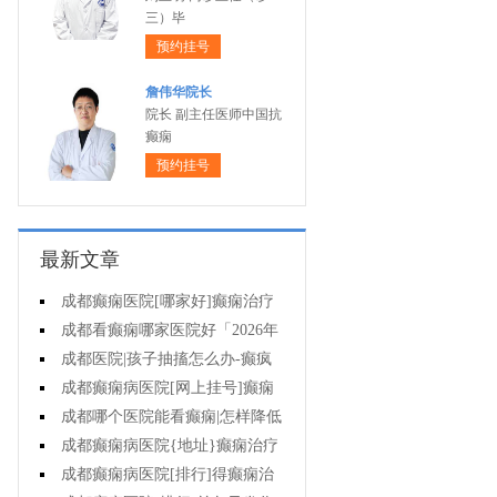
三）毕
预约挂号
詹伟华院长
院长 副主任医师中国抗
癫痫
预约挂号
最新文章
成都癫痫医院[哪家好]癫痫治疗
起来很困难吗?
成都看癫痫哪家医院好「2026年
度公布」为什么有癫痫的病人容易
成都医院|孩子抽搐怎么办-癫疯
猝死?
病病人反复发作的原因是什么?
成都癫痫病医院[网上挂号]癫痫
的治疗要注意什么?
成都哪个医院能看癫痫|怎样降低
癫痫遗传风险?
成都癫痫病医院{地址}癫痫治疗
中为什么还是犯病?
成都癫痫病医院[排行]得癫痫治