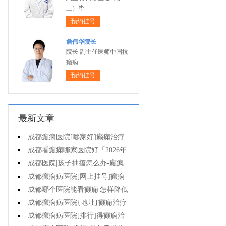
三）毕
预约挂号
詹伟华院长
院长 副主任医师中国抗
癫痫
预约挂号
最新文章
成都癫痫医院[哪家好]癫痫治疗
起来很困难吗?
成都看癫痫哪家医院好「2026年
度公布」为什么有癫痫的病人容易
成都医院|孩子抽搐怎么办-癫疯
猝死?
病病人反复发作的原因是什么?
成都癫痫病医院[网上挂号]癫痫
的治疗要注意什么?
成都哪个医院能看癫痫|怎样降低
癫痫遗传风险?
成都癫痫病医院{地址}癫痫治疗
中为什么还是犯病?
成都癫痫病医院[排行]得癫痫治