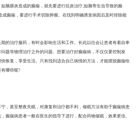
如脑膜炎造成的癫痫，就先要进行抗炎治疗;如脑寄生虫导致的癫
造成癫痫，要进行手术切除肿瘤。在找到明确诱发病因后及时排除能
长期的治疗服药，有时会影响生活和工作。长此以往会让患者有着自卑
作问题等物理治疗之外的问题。想要治疗好癫痫病，不仅仅要控制发
很快恢复，享受生活。只有找到适合自己病情的方法，才能摆脱癫痫给
有哪些呢?
不宁，甚至整夜失眠，对康复和治疗都不利，催眠方法有助于癫痫病患
态，癫痫病患者一般在医生的指导下进行，配合药物催眠，效果更佳。