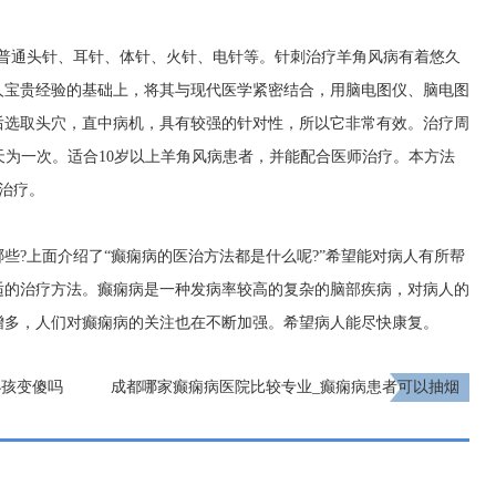
有普通头针、耳针、体针、火针、电针等。针刺治疗羊角风病有着悠久
人宝贵经验的基础上，将其与现代医学紧密结合，用脑电图仪、脑电图
后选取头穴，直中病机，具有较强的针对性，所以它非常有效。治疗周
-15天为一次。适合10岁以上羊角风病患者，并能配合医师治疗。本方法
院治疗。
些?上面介绍了“癫痫病的医治方法都是什么呢?”希望能对病人有所帮
适的治疗方法。癫痫病是一种发病率较高的复杂的脑部疾病，对病人的
增多，人们对癫痫病的关注也在不断加强。希望病人能尽快康复。
小孩变傻吗
成都哪家癫痫病医院比较专业_癫痫病患者可以抽烟
吗?
下一页