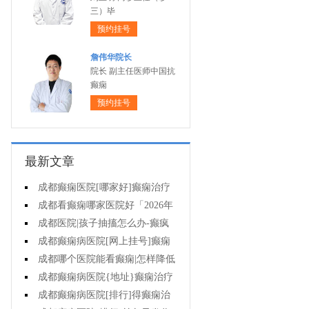
三）毕
预约挂号
詹伟华院长
院长 副主任医师中国抗
癫痫
预约挂号
最新文章
成都癫痫医院[哪家好]癫痫治疗
起来很困难吗?
成都看癫痫哪家医院好「2026年
度公布」为什么有癫痫的病人容易
成都医院|孩子抽搐怎么办-癫疯
猝死?
病病人反复发作的原因是什么?
成都癫痫病医院[网上挂号]癫痫
的治疗要注意什么?
成都哪个医院能看癫痫|怎样降低
癫痫遗传风险?
成都癫痫病医院{地址}癫痫治疗
中为什么还是犯病?
成都癫痫病医院[排行]得癫痫治