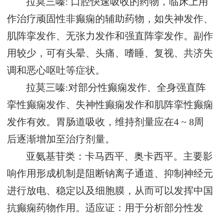
拉莫三嗪: 口腔快速吸收的药物，临床上用
作治疗顽固性非癫痫的辅助药物，如失神发作、
肌阵挛发作、无张力发作和强直阵挛发作。副作
用较少，可有头晕、头痛、嗜睡、复视、共济失
调和恶心呕吐等症状。
拉莫三嗪:对部分性癫痫发作、全身强直阵
挛性癫痫发作、失神性癫痫发作和肌阵挛性癫痫
发作有效。胃肠道吸收，维持剂量应在4 ~ 8周
后逐渐增加至治疗剂量。
亚氨基苷类：卡马西平、奥卡西平。主要影
响作用形成机制是阻断钠离子通道、抑制神经元
进行放电、稳定以及细胞膜，从而可以发挥中国
抗癫痫药物作用。适应证：用于分析部分性发