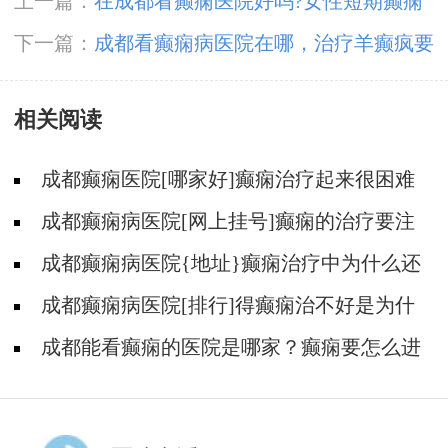
上一篇：
在成都看癫痫医院好吗?女性短期癫痫
治疗有哪些?
下一篇：
​成都看癫痫病医院在哪，治疗羊癫疯要
注意哪些情况?
相关阅读
成都癫痫医院[哪家好]癫痫治疗起来很困难
吗?
成都癫痫病医院[网上挂号]癫痫的治疗要注
意什么?
成都癫痫病医院{地址}癫痫治疗中为什么还
是犯病?
成都癫痫病医院[排行]得癫痫治不好是为什
么?
成都能看癫痫的医院是哪家？癫痫要怎么进
行治疗?