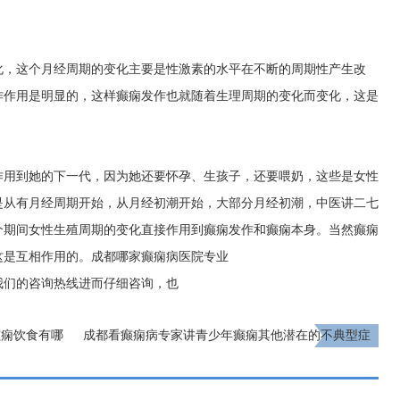
化，这个月经周期的变化主要是性激素的水平在不断的周期性产生改
作作用是明显的，这样癫痫发作也就随着生理周期的变化而变化，这是
作用到她的下一代，因为她还要怀孕、生孩子，还要喂奶，这些是女性
是从有月经周期开始，从月经初潮开始，大部分月经初潮，中医讲二七
这个期间女性生殖周期的变化直接作用到癫痫发作和癫痫本身。当然癫痫
这是互相作用的。
成都哪家癫痫病医院专业
我们的咨询热线进而仔细咨询，也
癫痫饮食有哪
成都看癫痫病专家讲青少年癫痫其他潜在的不典型症
状?
下一页