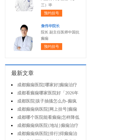
三）毕
预约挂号
詹伟华院长
院长 副主任医师中国抗
癫痫
预约挂号
最新文章
成都癫痫医院[哪家好]癫痫治疗
起来很困难吗?
成都看癫痫哪家医院好「2026年
度公布」为什么有癫痫的病人容易
成都医院|孩子抽搐怎么办-癫疯
猝死?
病病人反复发作的原因是什么?
成都癫痫病医院[网上挂号]癫痫
的治疗要注意什么?
成都哪个医院能看癫痫|怎样降低
癫痫遗传风险?
成都癫痫病医院{地址}癫痫治疗
中为什么还是犯病?
成都癫痫病医院[排行]得癫痫治