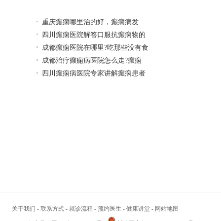
​重庆癫痫哪里治的好，癫痫病发
四川癫痫医院解答口服抗癫痫物的
成都癫痫医院在哪里?吃那些没有食
​成都治疗癫痫病医院怎么走?癫痫
四川癫痫病医院专家讲解癫痫患者
关于我们
-
联系方式
-
就诊流程
-
预约医生
-
健康讲堂
-
网站地图