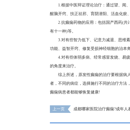
1.根据中医辩证理论治疗：通过望、闻
醒脑开窍、扶正祛邪、育阴潜阳、活血化瘀
2.抗癫痫药物的应用：包括国产西药(共
有十一种)等。
3.对有些智力低下、记意力减退、思维
功能、益智开窍、修复受损神经细胞的治本
4.对有些体弱多病、经常感冒发烧、易
的角度来治疗。
综上所述，原发性癫痫的治疗要根据病
者，不同的病症，选择施行不同的治疗方法
癫痫病患者都能够恢复健康!
上一页
成都哪家医院治疗癫痫?成年人
的原因?