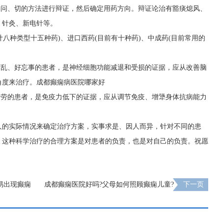
、问、切的方法进行辩证，然后确定用药方向。辩证论治有豁痰熄风、
、针灸、新电针等。
计八种类型十五种药)、进口西药(目前有十种药)、中成药(目前常用的
紊乱、好忘事的患者，是神经细胞功能减退和受损的证据，应从改善脑
角度来治疗。
成都癫痫病医院哪家好
疲劳的患者，是免疫力低下的证据，应从调节免疫、增犟身体抗病能力
人的实际情况来确定治疗方案，实事求是、因人而异，针对不同的患
，这种科学治疗的合理方案是对患者的负责，也是对自己的负责。祝愿
易出现癫痫
成都癫痫医院好吗?父母如何照顾癫痫儿童?
下一页