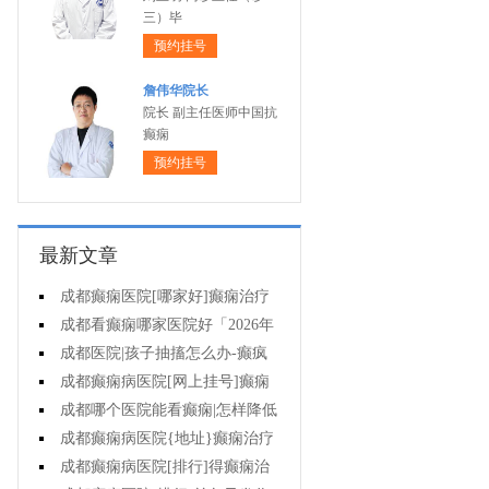
三）毕
预约挂号
詹伟华院长
院长 副主任医师中国抗
癫痫
预约挂号
最新文章
成都癫痫医院[哪家好]癫痫治疗
起来很困难吗?
成都看癫痫哪家医院好「2026年
度公布」为什么有癫痫的病人容易
成都医院|孩子抽搐怎么办-癫疯
猝死?
病病人反复发作的原因是什么?
成都癫痫病医院[网上挂号]癫痫
的治疗要注意什么?
成都哪个医院能看癫痫|怎样降低
癫痫遗传风险?
成都癫痫病医院{地址}癫痫治疗
中为什么还是犯病?
成都癫痫病医院[排行]得癫痫治