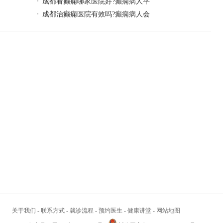
成都看癫痫哪家医院好?癫痫病人平
成都治癫痫医院有效吗?癫痫病人会
关于我们
-
联系方式
-
就诊流程
-
预约医生
-
健康讲堂
-
网站地图