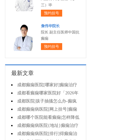
三）毕
预约挂号
詹伟华院长
院长 副主任医师中国抗
癫痫
预约挂号
最新文章
成都癫痫医院[哪家好]癫痫治疗
起来很困难吗?
成都看癫痫哪家医院好「2026年
度公布」为什么有癫痫的病人容易
成都医院|孩子抽搐怎么办-癫疯
猝死?
病病人反复发作的原因是什么?
成都癫痫病医院[网上挂号]癫痫
的治疗要注意什么?
成都哪个医院能看癫痫|怎样降低
癫痫遗传风险?
成都癫痫病医院{地址}癫痫治疗
中为什么还是犯病?
成都癫痫病医院[排行]得癫痫治