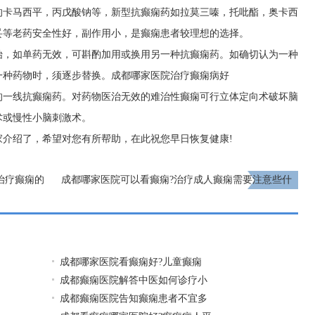
的卡马西平，丙戊酸钠等，新型抗癫痫药如拉莫三嗪，托吡酯，奥卡西
妥等老药安全性好，副作用小，是癫痫患者较理想的选择。
始，如单药无效，可斟酌加用或换用另一种抗癫痫药。如确切认为一种
一种药物时，须逐步替换。
成都哪家医院治疗癫痫病好
的一线抗癫痫药。对药物医治无效的难治性癫痫可行立体定向术破坏脑
术或慢性小脑刺激术。
家介绍了，希望对您有所帮助，在此祝您早日恢复健康!
治疗癫痫的
​成都哪家医院可以看癫痫?治疗成人癫痫需要注意些什
么?
下一页
​成都哪家医院看癫痫好?儿童癫痫
成都癫痫医院解答中医如何诊疗小
成都癫痫医院告知癫痫患者不宜多