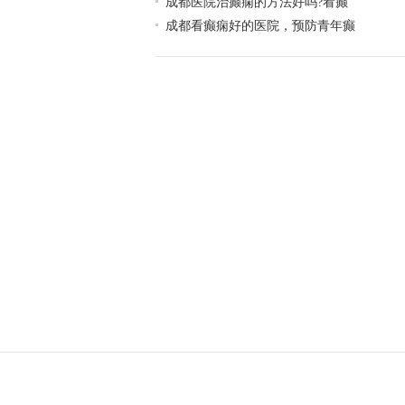
​成都医院治癫痫的方法好吗?看癫
成都看癫痫好的医院，预防青年癫