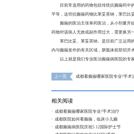
目前常选用的药物包括传统抗癫痫药中
平等，这些抗癫痫药物比苯妥英钠，苯巴比
癫痫的医治主张单药医治，从小剂量开
药物对该病人无效或副作用过大，需更换另
苯巴比妥、苯妥英钠、是目前广泛运用
内与癫痫发作的有关区域，胼胝体前部切开
以上就是我们专业医治癫痫病医院的专
上一页
成都看癫痫哪家医院专业?手术
要点是什么?
相关阅读
成都看癫痫哪家医院专业?手术治疗
成都医院如何看癫痫，临床小儿癫
成都癫痫病医院庆祝5.12国际护士节