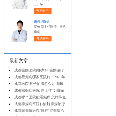
三）毕
预约挂号
詹伟华院长
院长 副主任医师中国抗
癫痫
预约挂号
最新文章
成都癫痫医院[哪家好]癫痫治疗
起来很困难吗?
成都看癫痫哪家医院好「2026年
度公布」为什么有癫痫的病人容易
成都医院|孩子抽搐怎么办-癫疯
猝死?
病病人反复发作的原因是什么?
成都癫痫病医院[网上挂号]癫痫
的治疗要注意什么?
成都哪个医院能看癫痫|怎样降低
癫痫遗传风险?
成都癫痫病医院{地址}癫痫治疗
中为什么还是犯病?
成都癫痫病医院[排行]得癫痫治