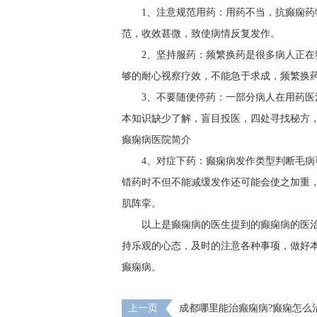
1、注意规范用药：用药不当，抗癫痫
范，收效甚微，致使病情反复发作。
2、坚持服药：频繁换药是很多病人正
够的耐心视察疗效，不能急于求成，频繁换
3、不要随便停药：一部分病人在用药
本知识缺少了解，盲目投医，四处寻找秘方
癫痫病医院简介
4、对症下药：癫痫病发作类型判断毛
错药时不但不能减缓发作还可能会使之加重
肌阵挛。
以上是癫痫病的医生提到的癫痫病的医
持乐观的心态，及时的注意各种事项，做好
癫痫病。
上一页
​成都哪里能治癫痫病?癫痫怎么