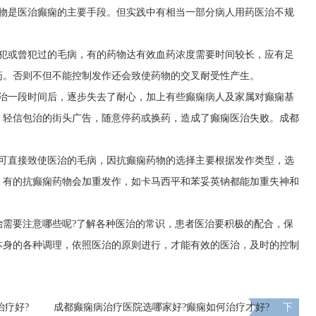
药物是医治癫痫的主要手段。但实践中有相当一部分病人用药医治不规
在犯或曾犯过的毛病，有的药物达有效血药浓度需要时间较长，应有足
药。否则不但不能控制发作还会致使药物的交叉耐受性产生。
医治一段时间后，逐步失去了耐心，加上有些癫痫病人及家属对癫痫基
，轻信包治的街头广告，随意停药或换药，造成了癫痫医治失败。
成都
病可直接致使医治的毛病，因抗癫痫药物的选择主要根据发作类型，选
，有的抗癫痫药物会加重发作，如卡马西平和苯妥英钠都能加重失神和
治需要注意哪些呢?了解各种医治的常识，患者医治要积极的配合，保
本身的各种调理，依照医治的原则进行，才能有效的医治，及时的控制
治疗好?
​成都癫痫病治疗医院选哪家好?癫痫如何治疗才好?
下