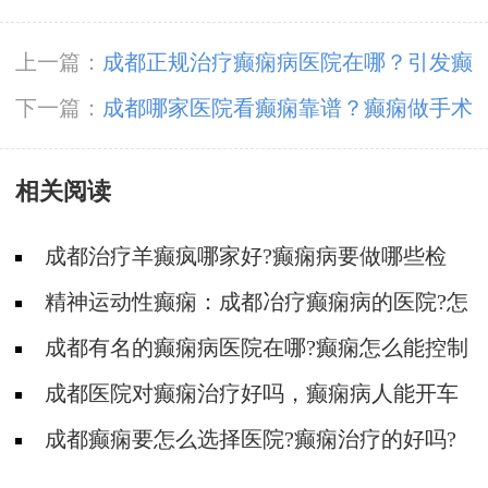
上一篇：
​成都正规治疗癫痫病医院在哪？引发癫
痫的起因是什幺?
下一篇：
​成都哪家医院看癫痫靠谱？癫痫做手术
真的能治疗好吗？
相关阅读
成都治疗羊癫疯哪家好?癫痫病要做哪些检
查?
精神运动性癫痫：成都冶疗癫痫病的医院?怎
么区分癫痫类型
​成都有名的癫痫病医院在哪?癫痫怎么能控制
住?
​成都医院对癫痫治疗好吗，癫痫病人能开车
吗?
​成都癫痫要怎么选择医院?癫痫治疗的好吗?