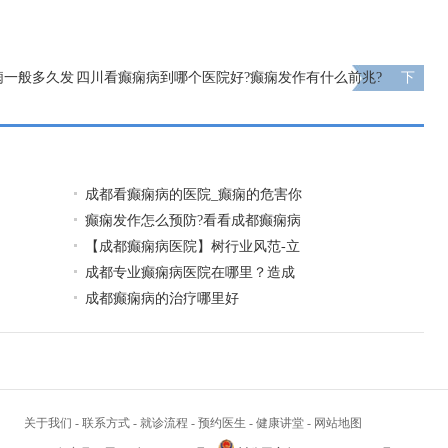
痫一般多久发
四川看癫痫病到哪个医院好?癫痫发作有什么前兆?
下
一页
成都看癫痫病的医院_癫痫的危害你
癫痫发作怎么预防?看看成都癫痫病
【成都癫痫病医院】树行业风范-立
成都专业癫痫病医院在哪里？造成
成都癫痫病的治疗哪里好
关于我们
-
联系方式
-
就诊流程
-
预约医生
-
健康讲堂
-
网站地图