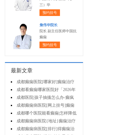
三）毕
预约挂号
詹伟华院长
院长 副主任医师中国抗
癫痫
预约挂号
最新文章
成都癫痫医院[哪家好]癫痫治疗
起来很困难吗?
成都看癫痫哪家医院好「2026年
度公布」为什么有癫痫的病人容易
成都医院|孩子抽搐怎么办-癫疯
猝死?
病病人反复发作的原因是什么?
成都癫痫病医院[网上挂号]癫痫
的治疗要注意什么?
成都哪个医院能看癫痫|怎样降低
癫痫遗传风险?
成都癫痫病医院{地址}癫痫治疗
中为什么还是犯病?
成都癫痫病医院[排行]得癫痫治