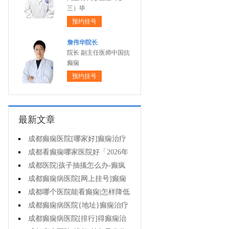
三）毕
预约挂号
詹伟华院长
院长 副主任医师中国抗
癫痫
预约挂号
最新文章
成都癫痫医院[哪家好]癫痫治疗
起来很困难吗?
成都看癫痫哪家医院好「2026年
度公布」为什么有癫痫的病人容易
成都医院|孩子抽搐怎么办-癫疯
猝死?
病病人反复发作的原因是什么?
成都癫痫病医院[网上挂号]癫痫
的治疗要注意什么?
成都哪个医院能看癫痫|怎样降低
癫痫遗传风险?
成都癫痫病医院{地址}癫痫治疗
中为什么还是犯病?
成都癫痫病医院[排行]得癫痫治