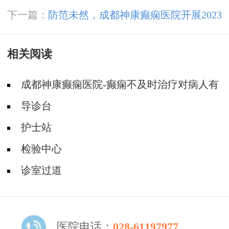
诱发癫痫病的发作
下一篇：
防范未然，成都神康癫痫医院开展2023
年“抓消防安全，保高质量发展”消防安全培训
相关阅读
成都神康癫痫医院-癫痫不及时治疗对病人有
哪些影响?
导诊台
护士站
检验中心
诊室过道
医院电话：
028-61197977