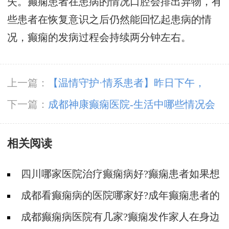
失。癫痫患者在患病的情况口腔会排出异物，有
些患者在恢复意识之后仍然能回忆起患病的情
况，癫痫的发病过程会持续两分钟左右。
上一篇：
【温情守护·情系患者】昨日下午，
「成都癫痫病医院」我院组织召开公休座谈会
下一篇：
成都神康癫痫医院-生活中哪些情况会
诱发癫痫病的发作
相关阅读
四川哪家医院治疗癫痫病好?癫痫患者如果想
要宝宝需要准备什么?
成都看癫痫病的医院哪家好?成年癫痫患者的
病因有哪些?
成都癫痫病医院有几家?癫痫发作家人在身边