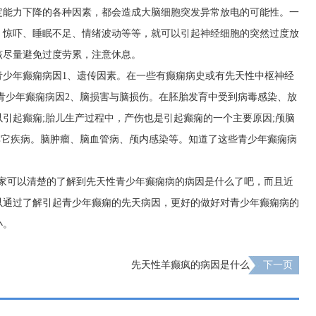
定能力下降的各种因素，都会造成大脑细胞突发异常放电的可能性。一
、惊吓、睡眠不足、情绪波动等等，就可以引起神经细胞的突然过度放
该尽量避免过度劳累，注意休息。
青少年癫痫病因1、遗传因素。在一些有癫痫病史或有先天性中枢神经
青少年癫痫病因2、脑损害与脑损伤。在胚胎发育中受到病毒感染、放
引起癫痫;胎儿生产过程中，产伤也是引起癫痫的一个主要原因;颅脑
其它疾病。脑肿瘤、脑血管病、颅内感染等。知道了这些青少年癫痫病
大家可以清楚的了解到先天性青少年癫痫病的病因是什么了吧，而且近
以通过了解引起青少年癫痫的先天病因，更好的做好对青少年癫痫病的
小。
先天性羊癫疯的病因是什么
下一页