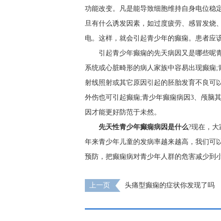
功能改变。凡是能导致细胞维持自身电位稳
旦有什么诱发因素，如过度疲劳、感冒发烧
电。这样，就会引起青少年的癫痫。患者应
引起青少年癫痫的先天病因又是哪些呢
系统或心脏畸形的病人家族中容易出现癫痫;
射线照射或其它原因引起的胚胎发育不良可以
外伤也可引起癫痫;青少年癫痫病因3、颅脑
因才能更好防范于未然。
先天性青少年癫痫病因是什么
?现在，
年来青少年儿童的发病率越来越高，我们可
预防，把癫痫病对青少年人群的危害减少到
上一页
头痛型癫痫的症状你发现了吗