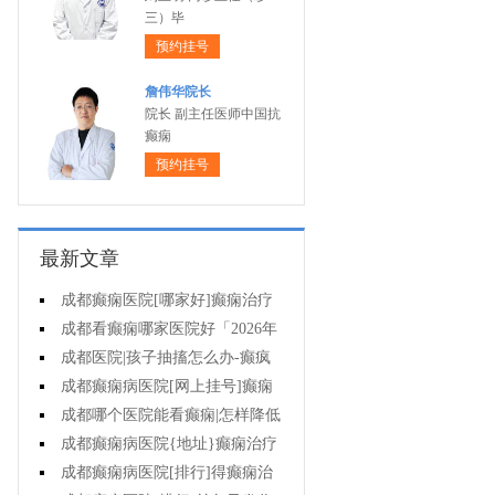
三）毕
预约挂号
詹伟华院长
院长 副主任医师中国抗
癫痫
预约挂号
最新文章
成都癫痫医院[哪家好]癫痫治疗
起来很困难吗?
成都看癫痫哪家医院好「2026年
度公布」为什么有癫痫的病人容易
成都医院|孩子抽搐怎么办-癫疯
猝死?
病病人反复发作的原因是什么?
成都癫痫病医院[网上挂号]癫痫
的治疗要注意什么?
成都哪个医院能看癫痫|怎样降低
癫痫遗传风险?
成都癫痫病医院{地址}癫痫治疗
中为什么还是犯病?
成都癫痫病医院[排行]得癫痫治