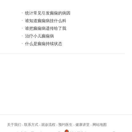
统计常见引发癫痫的病因
谁知道癫痫病挂什么科
谁把癫痫病遗传给了我
治疗小儿癫痫病
什么是癫痫持续状态
关于我们
-
联系方式
-
就诊流程
-
预约医生
-
健康讲堂
-
网站地图