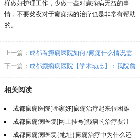
样做好护理工作，少做一些对癫痫病无益的事
情，不要熬夜对于癫痫病的治疗也是非常有帮助
的。
上一篇：
成都看癫痫医院如何?癫痫什么情况需
要复诊?
下一篇：
成都癫痫病医院【学术动态】：我院詹
伟华院长和豆晓峰主任癫痫病研究报告荣登国际
相关阅读
医学杂志
成都癫痫医院[哪家好]癫痫治疗起来很困难
吗?
成都癫痫病医院[网上挂号]癫痫的治疗要注
意什么?
成都癫痫病医院{地址}癫痫治疗中为什么还