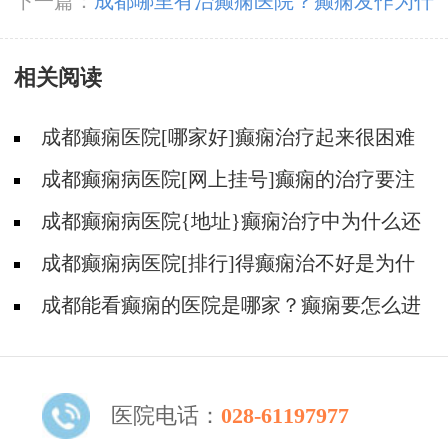
种检查比较好？
下一篇：
成都哪里有治癫痫医院？癫痫发作为什
么口齿不清？
相关阅读
成都癫痫医院[哪家好]癫痫治疗起来很困难
吗?
成都癫痫病医院[网上挂号]癫痫的治疗要注
意什么?
成都癫痫病医院{地址}癫痫治疗中为什么还
是犯病?
成都癫痫病医院[排行]得癫痫治不好是为什
么?
成都能看癫痫的医院是哪家？癫痫要怎么进
行治疗?
医院电话：
028-61197977