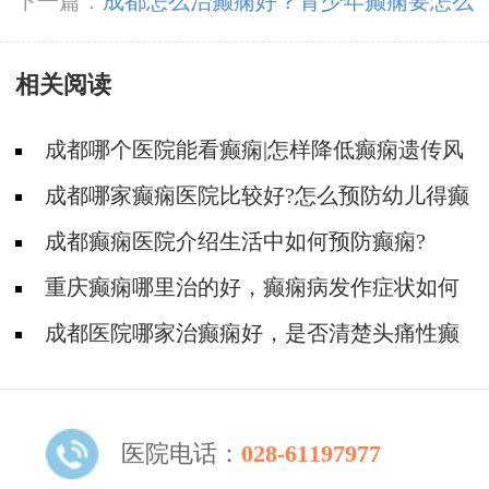
会患上癫痫？
下一篇：
成都怎么治癫痫好？青少年癫痫要怎么
办?
相关阅读
成都哪个医院能看癫痫|怎样降低癫痫遗传风
险?
成都哪家癫痫医院比较好?怎么预防幼儿得癫
痫病?
成都癫痫医院介绍生活中如何预防癫痫?
​重庆癫痫哪里治的好，癫痫病发作症状如何
预防?
成都医院哪家治癫痫好，是否清楚头痛性癫
痫的预防?
医院电话：
028-61197977